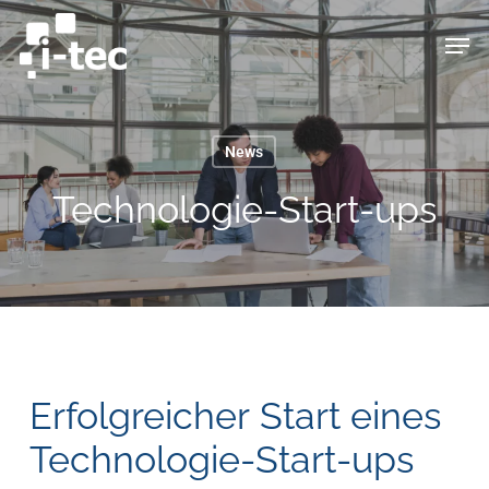
Skip
Men
to
main
content
News
Technologie-Start-ups
Erfolgreicher
Start
eines
Technologie-Start-ups